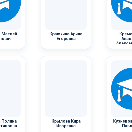
 Матвей
Краюхина Арина
Креме
лович
Егоровна
Анас
Алекса
 Полина
Крылова Кира
Кузнецов
тиновна
Игоревна
Павл