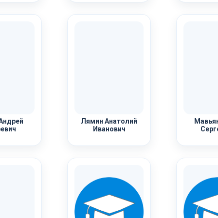
Андрей
Лямин Анатолий
Мавьян
евич
Иванович
Серг