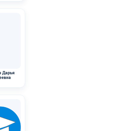
 Дарья
еевна