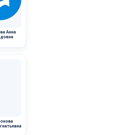
ва Анна
довна
онова
гнатьевна