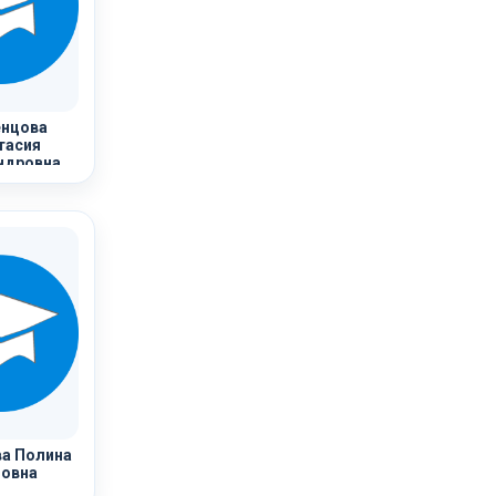
нцова
тасия
ндровна
а Полина
овна