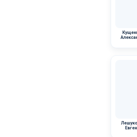
Кущенк
Алекса
Лешуко
Евген