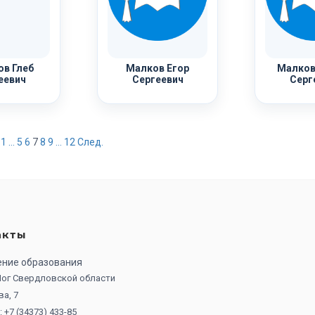
в Глеб
Малков Егор
Малков
еевич
Сергеевич
Серг
1
...
5
6
7
8
9
...
12
След.
акты
ение образования
 Лог Свердловской области
ва, 7
 +7 (34373) 433-85