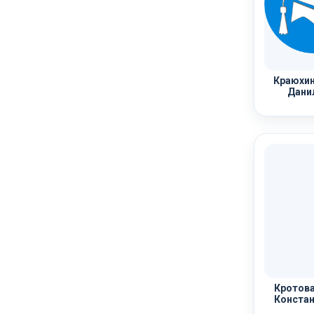
Краюхин
Дани
Кротова
Констан