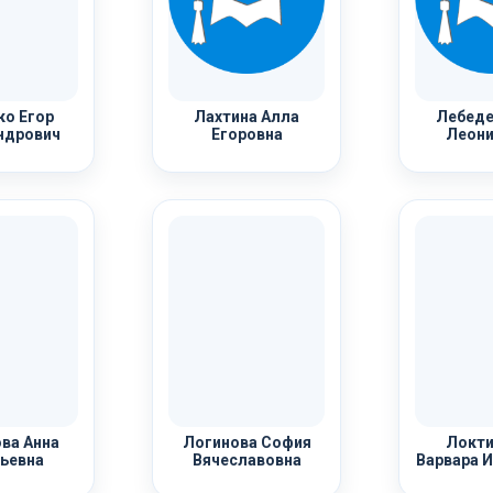
о Егор
Лахтина Алла
Лебеде
ндрович
Егоровна
Леони
ва Анна
Логинова София
Локти
ьевна
Вячеславовна
Варвара И