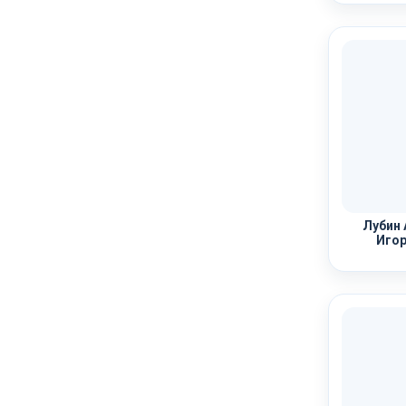
Лубин 
Игор