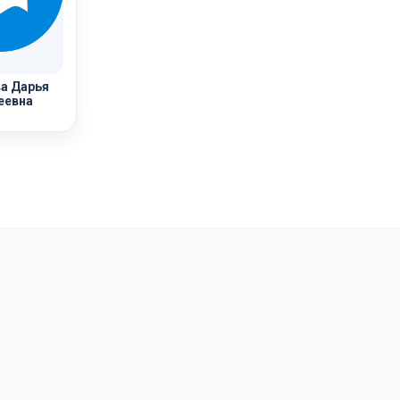
а Дарья
еевна