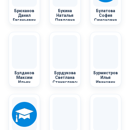
Брюханов
Букина
Булатова
Данил
Наталья
София
Евгеньевич
Павловна
Симоновна
Булдаков
Бурдукова
Бурмистров
Максим
Светлана
Илья
Ильич
Станиславовна
Иванович