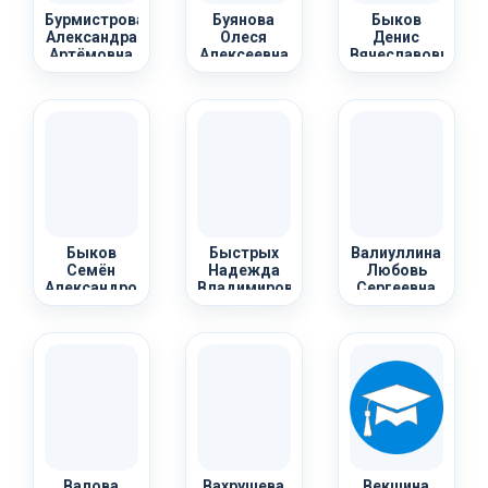
Бурмистрова
Буянова
Быков
Александра
Олеся
Денис
Артёмовна
Алексеевна
Вячеславович
Быков
Быстрых
Валиуллина
Семён
Надежда
Любовь
Александрович
Владимировна
Сергеевна
Валова
Вахрушева
Векшина