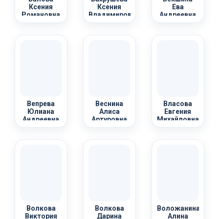
Ксения
Ксения
Ева
Романовна
Владимировна
Андреевна
Вепрева
Веснина
Власова
Юлиана
Алиса
Евгения
Андреевна
Артуровна
Михайловна
Волкова
Волкова
Воложанина
Виктория
Дарина
Алина