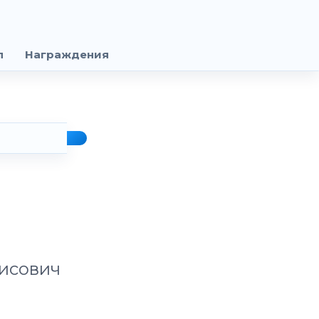
п
Награждения
исович