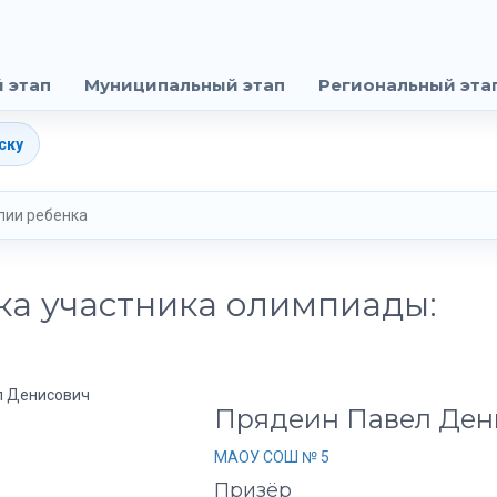
 этап
Муниципальный этап
Региональный эта
ску
ка участника олимпиады:
Прядеин Павел Ден
МАОУ СОШ № 5
Призёр