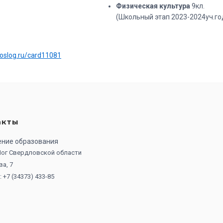
Физическая культура
9кл.
(Школьный этап 2023-2024уч.го
:
uoslog.ru/card11081
акты
ение образования
 Лог Свердловской области
ва, 7
 +7 (34373) 433-85