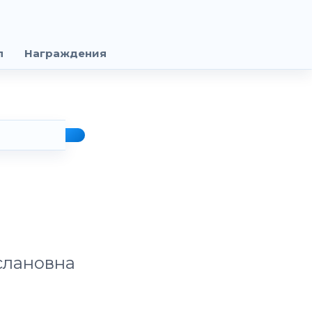
п
Награждения
слановна