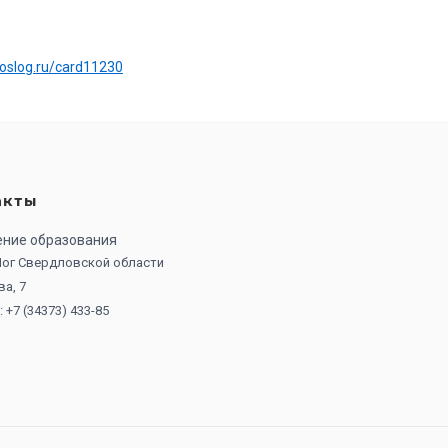
:
uoslog.ru/card11230
акты
ение образования
 Лог Свердловской области
ва, 7
 +7 (34373) 433-85