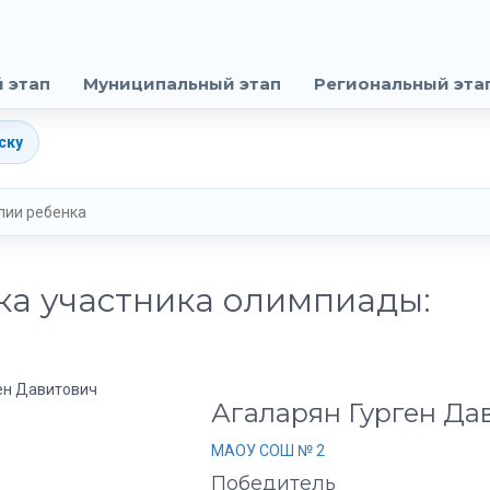
 этап
Муниципальный этап
Региональный эта
ску
ка участника олимпиады:
Агаларян Гурген Да
МАОУ СОШ № 2
Победитель