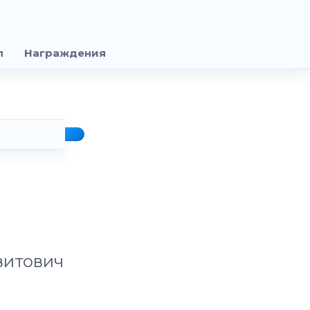
п
Награждения
витович