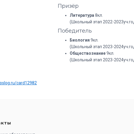
Призёр
Литература
8кл.
(Школьный этап 2022-2023уч.го
Победитель
Биология
9кл.
(Школьный этап 2023-2024уч.го
Обществознание
9кл.
(Школьный этап 2023-2024уч.го
:
uoslog.ru/card12982
акты