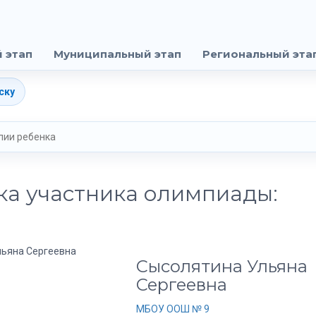
 этап
Муниципальный этап
Региональный эта
ску
ка участника олимпиады:
Сысолятина Ульяна
Сергеевна
МБОУ ООШ № 9