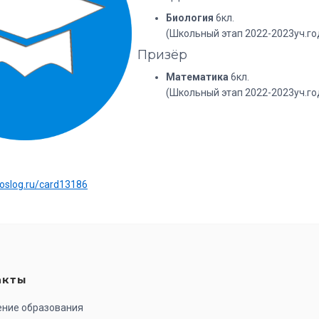
Биология
6кл.
(Школьный этап 2022-2023уч.го
Призёр
Математика
6кл.
(Школьный этап 2022-2023уч.го
:
uoslog.ru/card13186
акты
ение образования