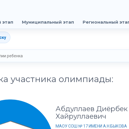
 этап
Муниципальный этап
Региональный эта
ску
ка участника олимпиады:
Абдуллаев Диёрбек
Хайруллаевич
МАОУ СОШ № 17 ИМЕНИ А.Н.БЫКОВА