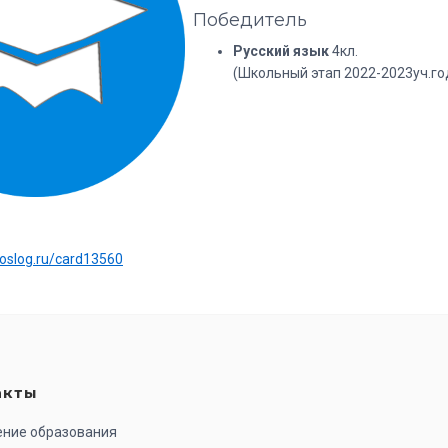
Победитель
Русский язык
4кл.
(Школьный этап 2022-2023уч.го
:
uoslog.ru/card13560
акты
ение образования