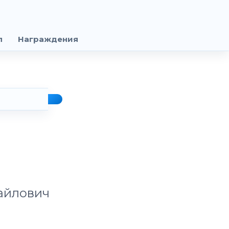
п
Награждения
айлович