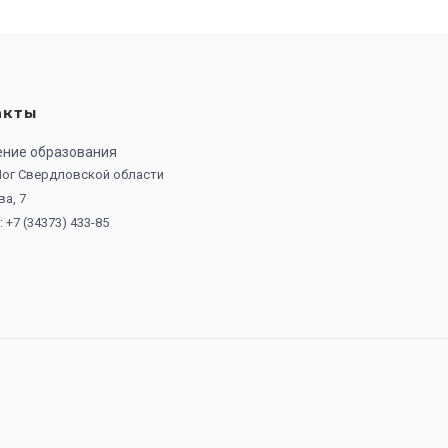
акты
ение образования
 Лог Свердловской области
ва, 7
 +7 (34373) 433-85