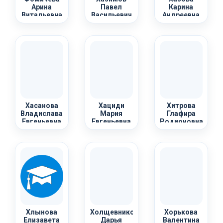
Арина
Павел
Карина
Витальевна
Васильевич
Андреевна
Хасанова
Хациди
Хитрова
Владислава
Мария
Глафира
Евгеньевна
Евгеньевна
Родионовна
Хлынова
Холщевникова
Хорькова
Елизавета
Дарья
Валентина