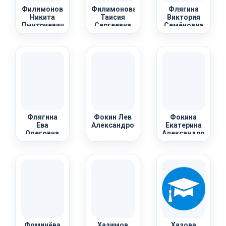
Филимонов
Филимонова
Флягина
Никита
Таисия
Виктория
Дмитриевич
Сергеевна
Семёновна
Флягина
Фокин Лев
Фокина
Ева
Александрович
Екатерина
Олеговна
Александровна
Фомичёва
Хазимов
Хазова