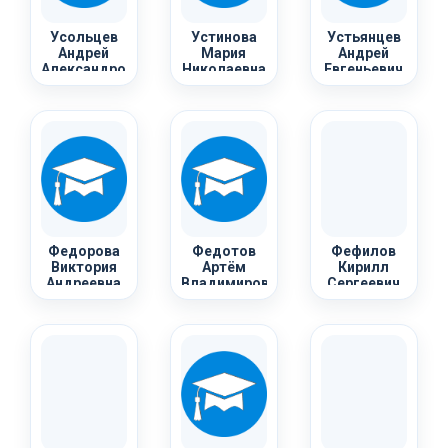
Усольцев
Устинова
Устьянцев
Андрей
Мария
Андрей
Александрович
Николаевна
Евгеньевич
Федорова
Федотов
Фефилов
Виктория
Артём
Кирилл
Андреевна
Владимирович
Сергеевич