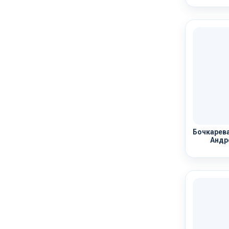
Бочкарева
Андр