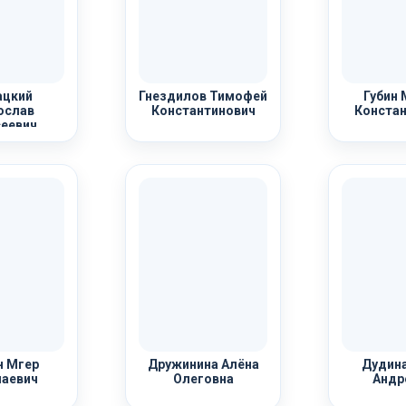
ацкий
Гнездилов Тимофей
Губин 
ослав
Константинович
Констан
еевич
 Мгер
Дружинина Алёна
Дудина
аевич
Олеговна
Андр