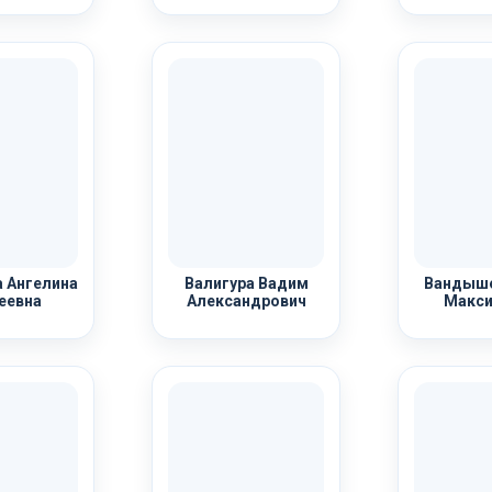
 Ангелина
Валигура Вадим
Вандыше
еевна
Александрович
Макси