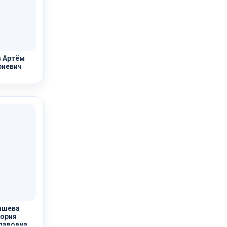
 Артём
иевич
ашева
ория
лавовна