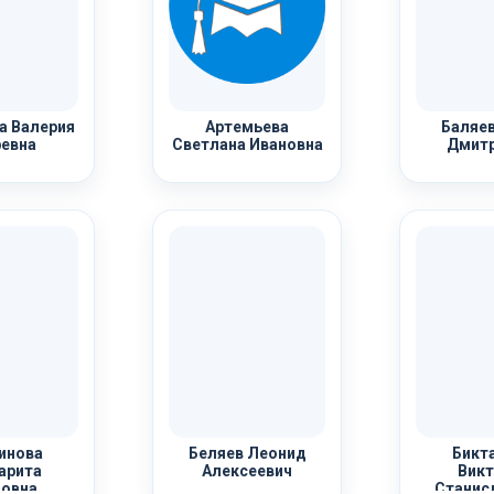
а Валерия
Артемьева
Баляев
евна
Светлана Ивановна
Дмитр
инова
Беляев Леонид
Бикт
арита
Алексеевич
Викт
овна
Станис