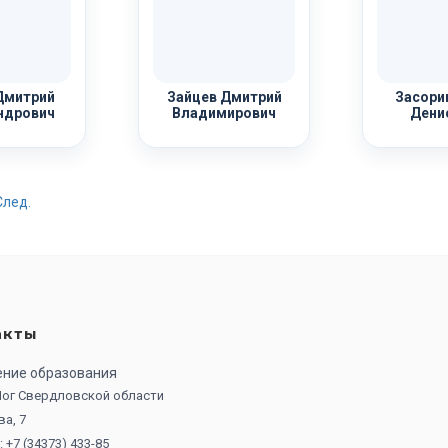
Дмитрий
Зайцев Дмитрий
Засори
ндрович
Владимирович
Дени
След.
акты
ение образования
 Лог Свердловской области
ва, 7
 +7 (34373) 433-85