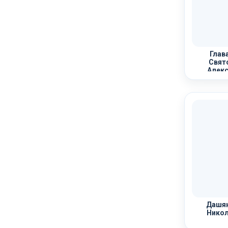
Глав
Свят
Алекс
Дашян
Никол