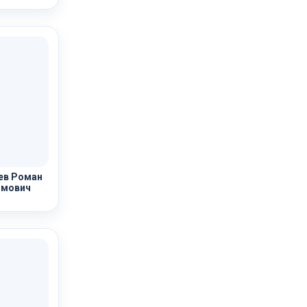
в Роман
мович