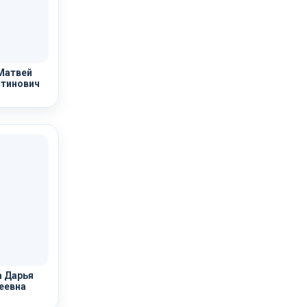
Матвей
тинович
 Дарья
еевна