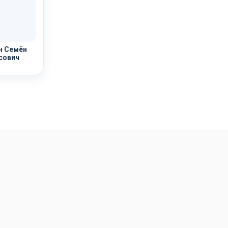
н Семён
сович