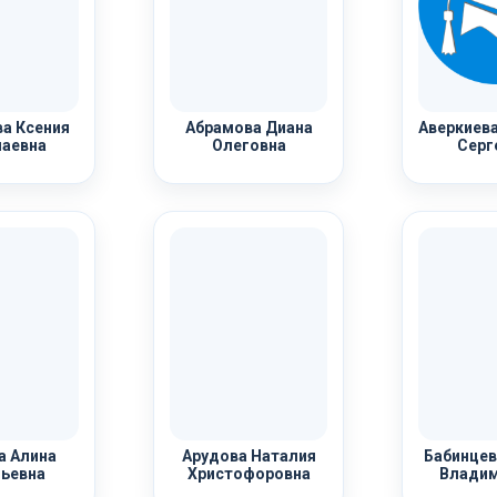
а Ксения
Абрамова Диана
Аверкиева
аевна
Олеговна
Серг
а Алина
Арудова Наталия
Бабинцев
ьевна
Христофоровна
Владим