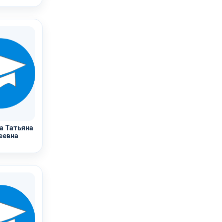
а Татьяна
еевна