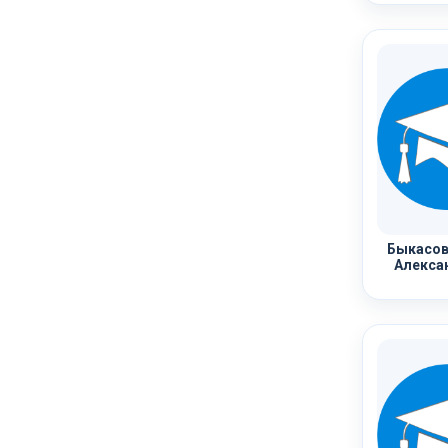
Быкасов
Алекса