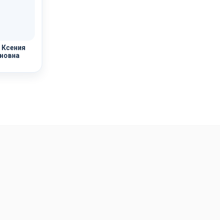
 Ксения
новна