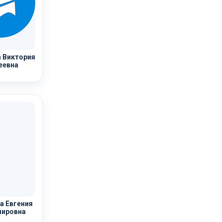
 Виктория
еевна
а Евгения
ировна