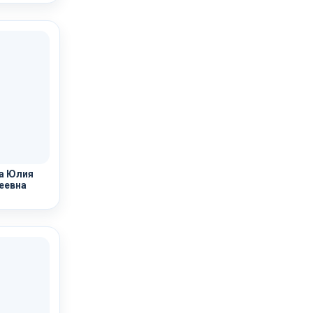
а Юлия
еевна