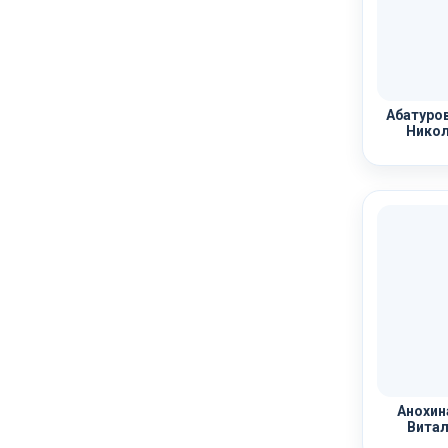
Абатуров
Никол
Анохин
Витал