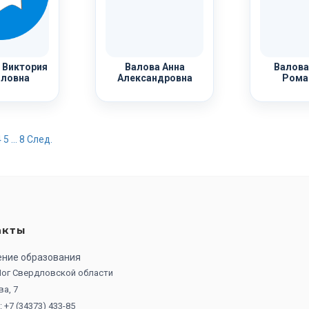
 Виктория
Валова Анна
Валова
ловна
Александровна
Рома
4
5
...
8
След.
акты
ение образования
 Лог Свердловской области
ва, 7
 +7 (34373) 433-85