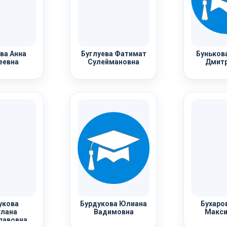
ва Анна
Буглуева Фатимат
Буньков
еевна
Сулеймановна
Дмитр
укова
Бурдукова Юлиана
Бухаро
лана
Вадимовна
Макси
лавовна