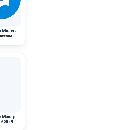
а Милена
иевна
в Макар
мович