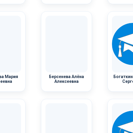
ва Мария
Берсенева Алёна
Богаткин
еевна
Алексеевна
Серг