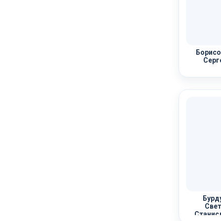
Борисо
Серг
Бурд
Свет
Станис