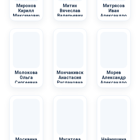
Миронов
Митин
Митрясов
Кирилл
Вячеслав
Иван
Максимович
Валерьевич
Александрович
Молокова
Мончакивская
Морев
Ольга
Анастасия
Александр
Сергеевна
Руслановна
Александрович
Москвина
Мусатова
Наймушина