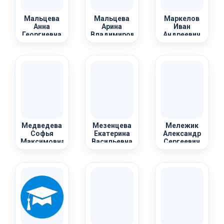
Мальцева
Мальцева
Маркелов
Анна
Арина
Иван
Георгиевна
Владимировна
Андреевич
Медведева
Мезенцева
Мележик
Софья
Екатерина
Александр
Максимовна
Васильевна
Сергеевич