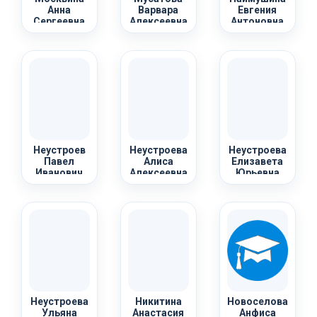
Анна
Варвара
Евгения
Сергеевна
Алексеевна
Антоновна
Неустроев
Неустроева
Неустроева
Павел
Алиса
Елизавета
Иванович
Алексеевна
Юрьевна
Неустроева
Никитина
Новоселова
Ульяна
Анастасия
Анфиса