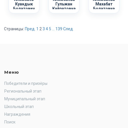
Куандык
Гульжан
Махабат
Болатович
Кайратовна
Болатовна
Страницы:
Пред.
1
2
3
4
5
...
139
След.
Меню
Победители и призёры
Региональный этап
Муниципальный этап
Школьный этап
Награждения
Поиск