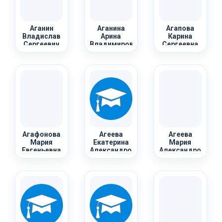
Аганин
Аганина
Агапова
Владислав
Арина
Карина
Сергеевич
Владимировна
Сергеевна
Агафонова
Агеева
Агеева
Мария
Екатерина
Мария
Евгеньевна
Александровна
Александровна