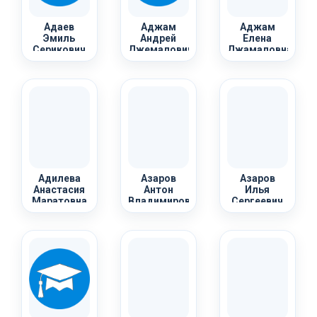
Адаев
Аджам
Аджам
Эмиль
Андрей
Елена
Серикович
Джемалович
Джамаловна
Адилева
Азаров
Азаров
Анастасия
Антон
Илья
Маратовна
Владимирович
Сергеевич