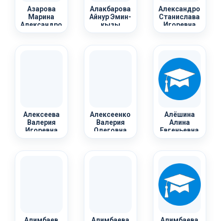
Азарова
Алакбарова
Александрова
Марина
Айнур Эмин-
Станислава
Александровна
кызы
Игоревна
Алексеева
Алексеенко
Алёшина
Валерия
Валерия
Алина
Игоревна
Олеговна
Евгеньевна
Алимбаев
Алимбаева
Алимбаева