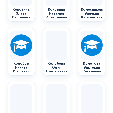
Коковина
Коковина
Колесникова
Злата
Наталья
Валерия
Сергеевна
Алексеевна
Кирилловна
Колобов
Колобова
Колотова
Никита
Юлия
Виктория
Игоревич
Дмитриевна
Сергеевна