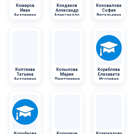
Комаров
Кондаков
Коновалова
Иван
Александр
София
Андреевич
Александрович
Витальевна
Коптяева
Копылова
Кораблева
Татьяна
Мария
Елизавета
Андреевна
Дмитриевна
Игоревна
Коробкова
Коршунов
Корюкалова